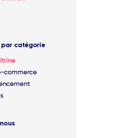
 par catégorie
r.
itrine
 e-commerce
rencement
s
-nous